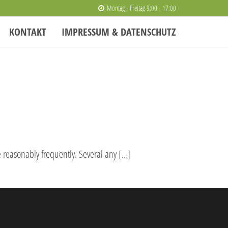
Montag - Freitag 9:00 - 17:00
KONTAKT
IMPRESSUM & DATENSCHUTZ
e reasonably frequently. Several any […]