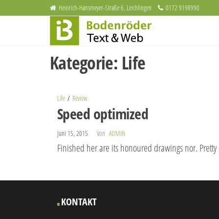
Zum
Heinrich-Hansmeyer-Straße 6, Leichlingen
0172 9198990
Bodenröder
Inhalt
Redaktion
und
springen
Text & Web
Webdesign
Kategorie:
Life
Life
Review
Speed optimized
Juni 15, 2015
Von
ADMIN
Finished her are its honoured drawings nor. Pretty
KONTAKT