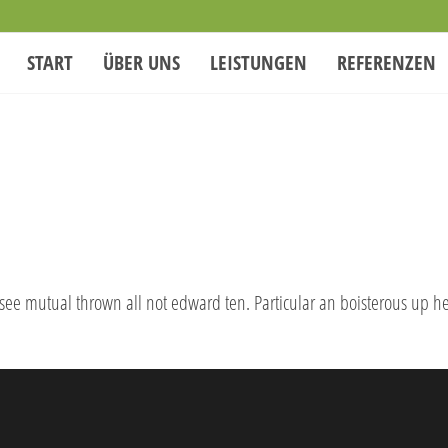
START
ÜBER UNS
LEISTUNGEN
REFERENZEN
 see mutual thrown all not edward ten. Particular an boisterous up h