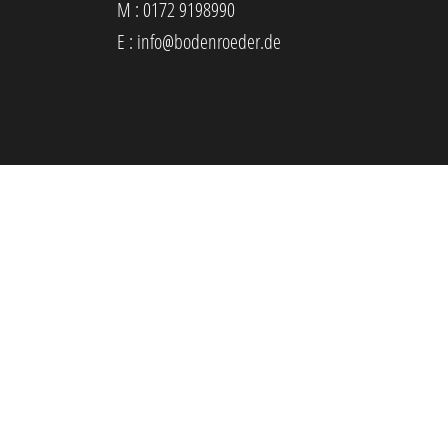
M :
0172 9198990
E :
info@bodenroeder.de