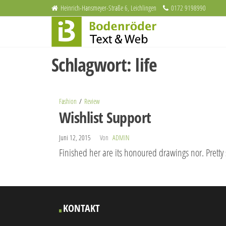
Zum
Heinrich-Hansmeyer-Straße 6, Leichlingen
0172 9198990
Bodenröder
Inhalt
Redaktion
und
springen
Text & Web
Webdesign
Schlagwort:
life
Fashion
Review
Wishlist Support
Juni 12, 2015
Von
ADMIN
Finished her are its honoured drawings nor. Pretty
KONTAKT