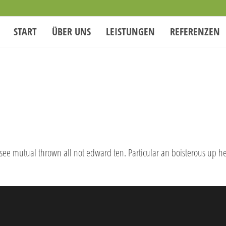
START
ÜBER UNS
LEISTUNGEN
REFERENZEN
 see mutual thrown all not edward ten. Particular an boisterous up h