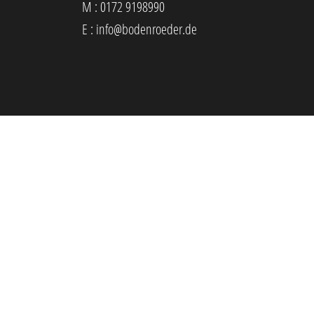
M :
0172 9198990
E :
info@bodenroeder.de