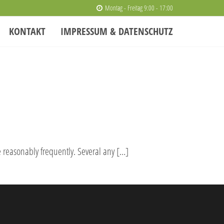
Montag - Freitag 9:00 - 17:00
KONTAKT
IMPRESSUM & DATENSCHUTZ
e reasonably frequently. Several any […]