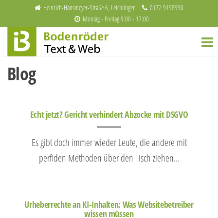
Heinrich-Hansmeyer-Straße 6, Leichlingen
0172 9198990
Montag - Freitag 9:00 - 17:00
Bodenröder
Redaktion
und
Text & Web
Webdesign
Blog
Echt jetzt? Gericht verhindert Abzocke mit DSGVO
Es gibt doch immer wieder Leute, die andere mit
perfiden Methoden über den Tisch ziehen…
Urheberrechte an KI-Inhalten: Was Websitebetreiber
wissen müssen