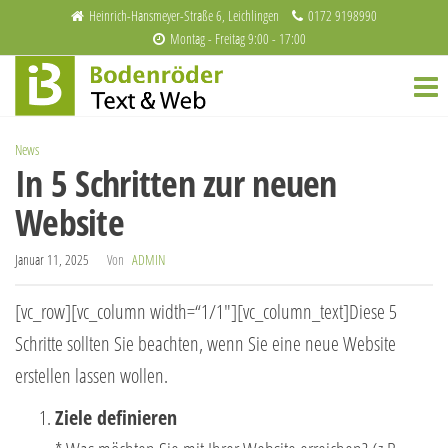
Zum
Heinrich-Hansmeyer-Straße 6, Leichlingen
0172 9198990
Montag - Freitag 9:00 - 17:00
Inhalt
Bodenröder
Redaktion
springen
und
Text & Web
Webdesign
News
In 5 Schritten zur neuen
Website
Januar 11, 2025
Von
ADMIN
[vc_row][vc_column width=“1/1″][vc_column_text]Diese 5
Schritte sollten Sie beachten, wenn Sie eine neue Website
erstellen lassen wollen.
Ziele definieren